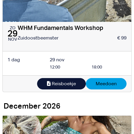
WHM Fundamentals Workshop
ZO
29
Zuidoostbeemster
€ 99
NOV
1 dag
29 nov
12:00
18:00
Reisboekje
Meedoen
December 2026