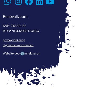
Renévalk.com
KVK: 74539035
BTW: NL002069134B24
privacyverklaring
algemene voorwaarden
Website door
mhekman.nl