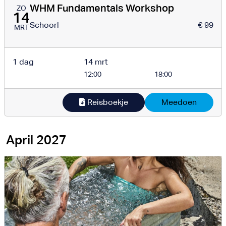
WHM Fundamentals Workshop
ZO
14
Schoorl
€ 99
MRT
1 dag
14 mrt
12:00
18:00
Reisboekje
Meedoen
April 2027