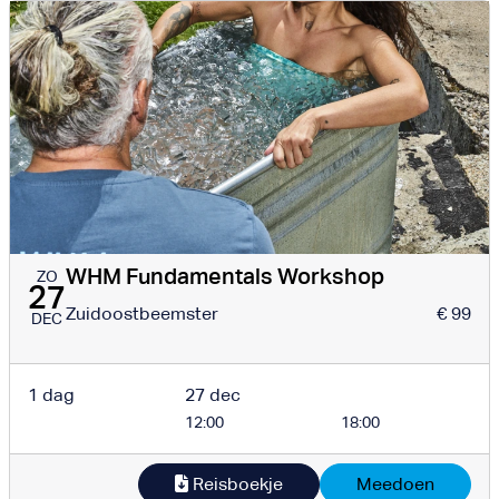
WHM Fundamentals Workshop
ZO
27
Zuidoostbeemster
€ 99
DEC
1 dag
27 dec
12:00
18:00
Reisboekje
Meedoen