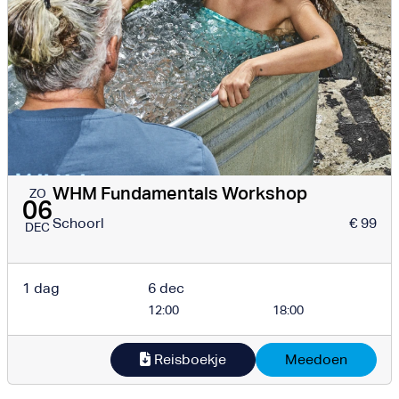
WHM Fundamentals Workshop
ZO
06
Schoorl
€ 99
DEC
1 dag
6 dec
12:00
18:00
Reisboekje
Meedoen