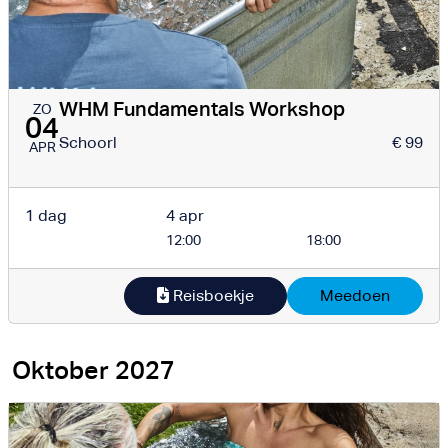
WHM Fundamentals Workshop
ZO
04
Schoorl
€ 99
APR
1 dag
4 apr
12:00
18:00
Reisboekje
Meedoen
Oktober 2027