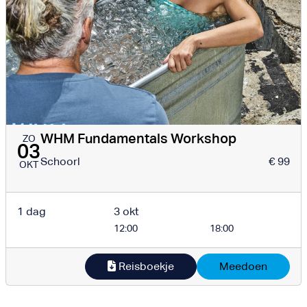
WHM Fundamentals Workshop
ZO
03
Schoorl
€ 99
OKT
1 dag
3 okt
12:00
18:00
Reisboekje
Meedoen