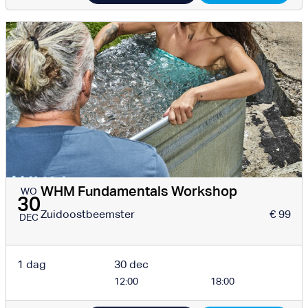
WHM Fundamentals Workshop
WO
30
Zuidoostbeemster
€ 99
DEC
1 dag
30 dec
12:00
18:00