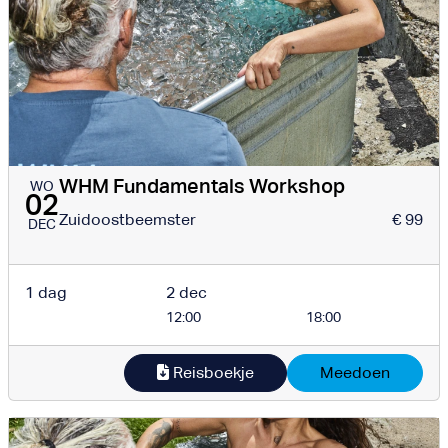
WHM Fundamentals Workshop
WO
02
Zuidoostbeemster
€ 99
DEC
1 dag
2 dec
12:00
18:00
Reisboekje
Meedoen