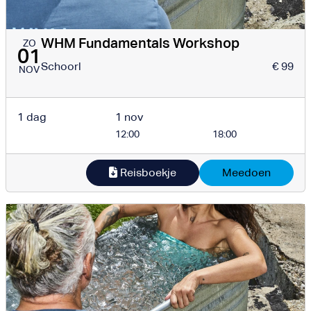
WHM Fundamentals Workshop
ZO
01
Schoorl
€ 99
NOV
1 dag
1 nov
12:00
18:00
Reisboekje
Meedoen