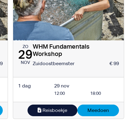
WHM Fundamentals
ZO
29
Workshop
NOV
99
Zuidoostbeemster
€ 99
1 dag
29 nov
12:00
18:00
Reisboekje
Meedoen