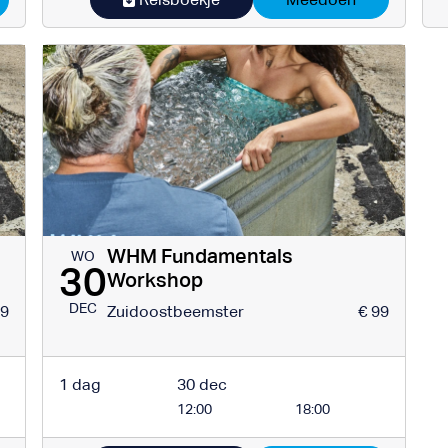
WHM Fundamentals
WO
30
Workshop
DEC
99
Zuidoostbeemster
€ 99
1 dag
30 dec
12:00
18:00