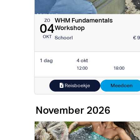
WHM Fundamentals
ZO
04
Workshop
OKT
Schoorl
€ 
1 dag
4 okt
12:00
18:00
Reisboekje
Meedoen
November 2026