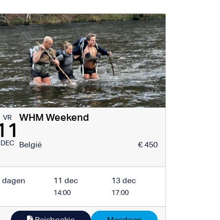
WHM Weekend
VR
11
DEC
België
€ 450
 dagen
11 dec
13 dec
14:00
17:00
Reisboekje
Meedoen