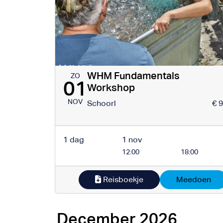
WHM Fundamentals
ZO
01
Workshop
NOV
Schoorl
€ 
1 dag
1 nov
12:00
18:00
Reisboekje
Meedoen
December 2026