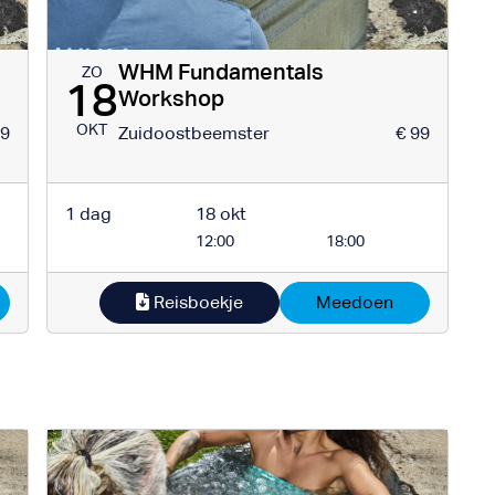
WHM Fundamentals
ZO
18
Workshop
OKT
99
Zuidoostbeemster
€ 99
1 dag
18 okt
12:00
18:00
Reisboekje
Meedoen