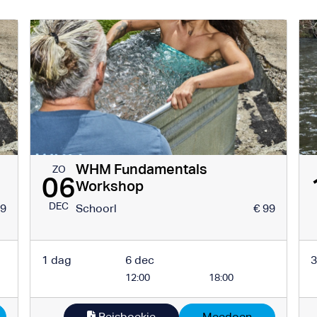
WHM Fundamentals
ZO
06
Workshop
DEC
99
Schoorl
€ 99
1 dag
6 dec
3
12:00
18:00
Reisboekje
Meedoen