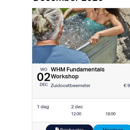
WHM Fundamentals
WO
02
Workshop
DEC
Zuidoostbeemster
€ 
1 dag
2 dec
12:00
18:00
Reisboekje
Meedoen