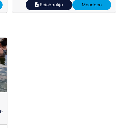
Reisboekje
Meedoen
99