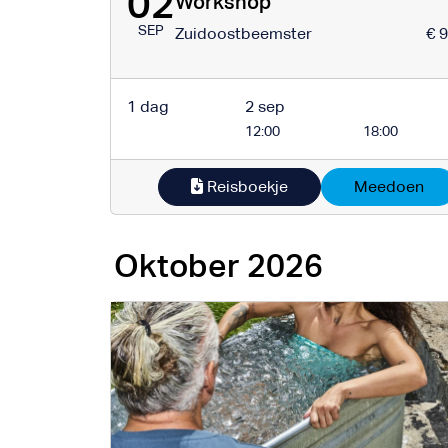
02
Workshop
SEP
Zuidoostbeemster
€ 
1 dag
2 sep
12:00
18:00
Reisboekje
Meedoen
Oktober 2026