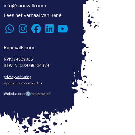
info@renevalk.com
Lees het verhaal van René
Renévalk.com
KVK: 74539035
BTW: NL002069134B24
privacyverklaring
algemene voorwaarden
Website door
mhekman.nl