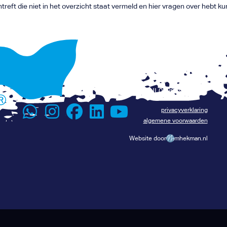
ntreft die niet in het overzicht staat vermeld en hier vragen over hebt k
+31 6 116 075 96
Renévalk.com
info@renevalk.com
KVK: 74539035
Lees het verhaal van René
BTW: NL002069134B24
privacyverklaring
algemene voorwaarden
Website door
mhekman.nl