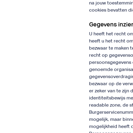
na jouw toestemming
cookies bevatten di
Gegevens inzien
U heeft het recht o
heeft u het recht o
bezwaar te maken t
recht op gegevensov
persoonsgegevens di
genoemde organisatie
gegevensoverdragin
bezwaar op de verw
er zeker van te zijn
identiteitsbewijs m
readable zone, de 
Burgerservicenummer
mogelijk, maar binn
mogelijkheid heeft o