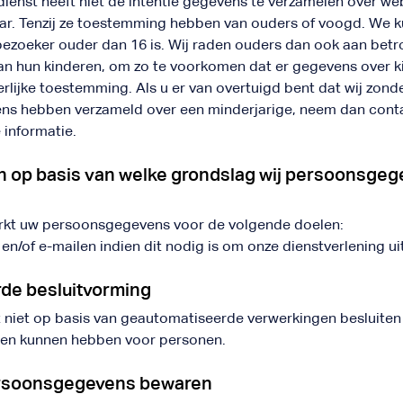
dienst heeft niet de intentie gegevens te verzamelen over w
jaar. Tenzij ze toestemming hebben van ouders of voogd. We k
bezoeker ouder dan 16 is. Wij raden ouders dan ook aan betrok
 van hun kinderen, om zo te voorkomen dat er gegevens over 
lijke toestemming. Als u er van overtuigd bent dat wij zon
ens hebben verzameld over een minderjarige, neem dan cont
 informatie.
n op basis van welke grondslag wij persoonsge
rkt uw persoonsgegevens voor de volgende doelen:
 en/of e-mailen indien dit nodig is om onze dienstverlening u
de besluitvorming
niet op basis van geautomatiseerde verwerkingen besluiten 
lgen kunnen hebben voor personen.
ersoonsgegevens bewaren