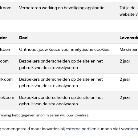
lk.com
Verbeteren werking en beveiliging applicatie
Tot je de
website v
der
Doel
Levensd
lk.com
Onthoudt jouw keuze voor analytische cookies
Maximaal 
.com
Bezoekers onderscheiden op de site en het
2 jaar
gebruik van de site analyseren
lk.com
Bezoekers onderscheiden op de site en het
2 jaar
gebruik van de site analyseren
ok.com
Bezoekers onderscheiden op de site en het
2 jaar
gebruik van de site analyseren
mming hebt gegeven anonimiseren wij jouw ip-adres.
rg samengesteld maar inovaties bij externe partijen kunnen niet voorkom