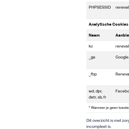
PHPSESSID
reneva
Analytische Cookies
Naam
Aanbie
kc
reneva
_ga
Google
_fbp
Reneva
wd, dpr,
Facebo
datr, sb, fr
* Wanneer je geen toeste
Dit overzicht is met zo
incompleet is.