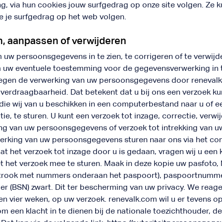
, via hun cookies jouw surfgedrag op onze site volgen. Ze 
e je surfgedrag op het web volgen.
, aanpassen of verwijderen
m uw persoonsgegevens in te zien, te corrigeren of te verwij
m uw eventuele toestemming voor de gegevensverwerking in t
egen de verwerking van uw persoonsgegevens door renevalk.
erdraagbaarheid. Dat betekent dat u bij ons een verzoek ku
e wij van u beschikken in een computerbestand naar u of ee
, te sturen. U kunt een verzoek tot inzage, correctie, verwij
g van uw persoonsgegevens of verzoek tot intrekking van 
erking van uw persoonsgegevens sturen naar ons via het con
 dat het verzoek tot inzage door u is gedaan, vragen wij u een
et het verzoek mee te sturen. Maak in deze kopie uw pasfoto
strook met nummers onderaan het paspoort), paspoortnumm
 (BSN) zwart. Dit ter bescherming van uw privacy. We reage
en vier weken, op uw verzoek. renevalk.com wil u er tevens op
m een klacht in te dienen bij de nationale toezichthouder, de