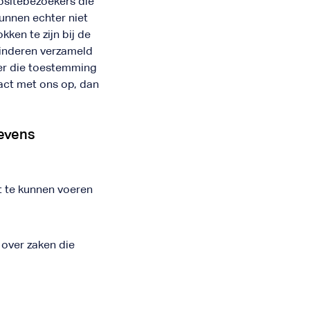
ebsitebezoekers die
unnen echter niet
ken te zijn bij de
kinderen verzameld
der die toestemming
act met ons op, dan
gevens
it te kunnen voeren
over zaken die