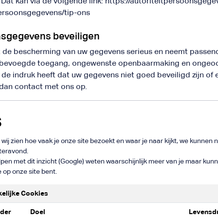
at kan via de volgende link: https://autoriteitpersoonsgegev
persoonsgegevens/tip-ons
nsgegevens beveiligen
 de bescherming van uw gegevens serieus en neemt passe
 onbevoegde toegang, ongewenste openbaarmaking en ongeoor
 de indruk heeft dat uw gegevens niet goed beveiligd zijn of e
dan contact met ons op.
s
ij zien hoe vaak je onze site bezoekt en waar je naar kijkt, we kunnen ni
steravond.
lpen met dit inzicht (Google) weten waarschijnlijk meer van je maar kun
 op onze site bent.
kelijke Cookies
der
Doel
Levensd