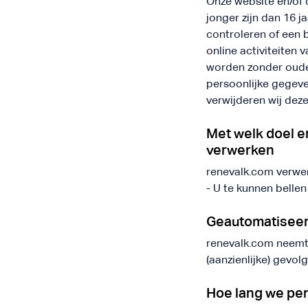
Onze website en/of 
jonger zijn dan 16 
controleren of een 
online activiteiten
worden zonder ouder
persoonlijke gegev
verwijderen wij deze
Met welk doel e
verwerken
renevalk.com verwe
- U te kunnen bellen
Geautomatiseer
renevalk.com neemt 
(aanzienlijke) gevo
Hoe lang we p