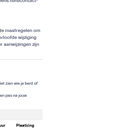
ens.nl/nl/contact-
nde maatregelen om
loofde wijziging
r aanwijzingen zijn
et zien wie je bent of
nen pas na jouw
uur
Plaatsing