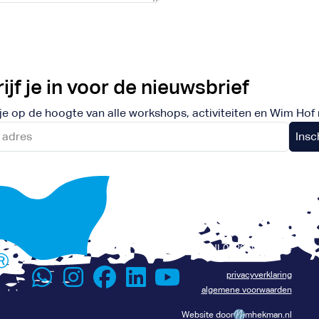
ijf je in voor de nieuwsbrief
f je op de hoogte van alle workshops, activiteiten en Wim Hof 
+31 6 116 075 96
Renévalk.com
info@renevalk.com
KVK: 74539035
Lees het verhaal van René
BTW: NL002069134B24
privacyverklaring
algemene voorwaarden
Website door
mhekman.nl