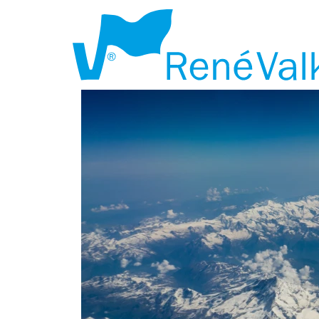
RENÉVALK.C
KADOBON