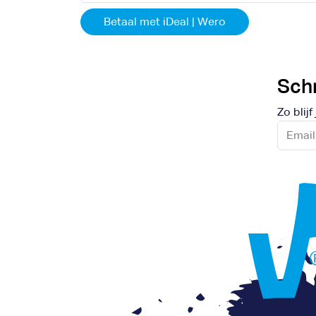
Betaal met iDeal | Wero
Schr
Zo blij