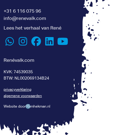
+31 6 116 075 96
info@renevalk.com
Lees het verhaal van René
Renévalk.com
KVK: 74539035
BTW: NL002069134B24
privacyverklaring
algemene voorwaarden
Website door
mhekman.nl