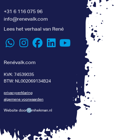
+31 6 116 075 96
info@renevalk.com
Lees het verhaal van René
Renévalk.com
KVK: 74539035
BTW: NL002069134B24
privacyverklaring
algemene voorwaarden
Website door
mhekman.nl