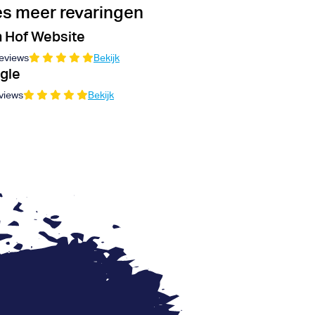
s meer revaringen
 Hof Website
eviews
Bekijk
gle
views
Bekijk