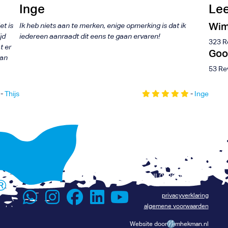
Inge
Lee
Wim
et is
Ik heb niets aan te merken, enige opmerking is dat ik
jd
iedereen aanraadt dit eens te gaan ervaren!
323 R
t er
Goo
van
53 Re
-
Thijs
-
Inge
+31 6 116 075 96
Renévalk.com
info@renevalk.com
KVK: 74539035
Lees het verhaal van René
BTW: NL002069134B24
privacyverklaring
algemene voorwaarden
Website door
mhekman.nl