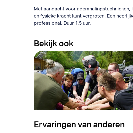
Met aandacht voor ademhalingstechnieken, kou
en fysieke kracht kunt vergroten. Een heerlij
professional. Duur 1,5 uur.
Bekijk ook
Wim Hof
lding
Groepstraining
Ervaringen van anderen