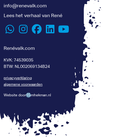
info@renevalk.com
Lees het verhaal van René
Renévalk.com
KVK: 74539035
BTW: NL002069134B24
privacyverklaring
algemene voorwaarden
Website door
mhekman.nl