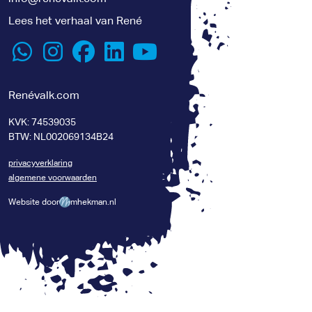
Lees het verhaal van René
Renévalk.com
KVK: 74539035
BTW: NL002069134B24
privacyverklaring
algemene voorwaarden
Website door
mhekman.nl