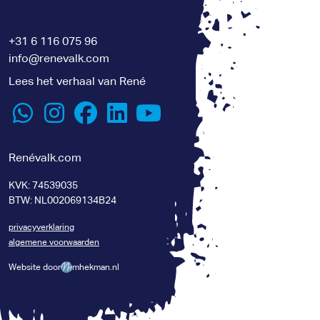
+31 6 116 075 96
info@renevalk.com
Lees het verhaal van René
Renévalk.com
KVK: 74539035
BTW: NL002069134B24
privacyverklaring
algemene voorwaarden
Website door
mhekman.nl