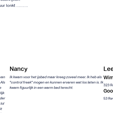
tuur lonkt ……….
Nancy
Lee
Wim
 van
Ik kwam voor het ijsbad maar kreeg zoveel meer. Ik heb als
 Als
"control freak" mogen en kunnen ervaren wat los laten is. Ik
323 R
e
kwam figuurlijk in een warm bad terecht.
Goo
ijk
nder
53 Re
lol
át