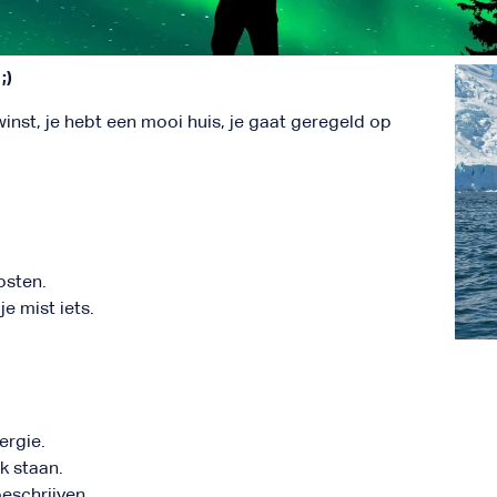
;)
winst, je hebt een mooi huis, je gaat geregeld op
osten.
e mist iets.
ergie.
k staan.
oeschrijven.