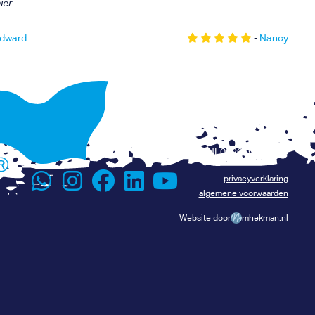
ier
dward
-
Nancy
+31 6 116 075 96
Renévalk.com
info@renevalk.com
KVK: 74539035
Lees het verhaal van René
BTW: NL002069134B24
privacyverklaring
algemene voorwaarden
Website door
mhekman.nl