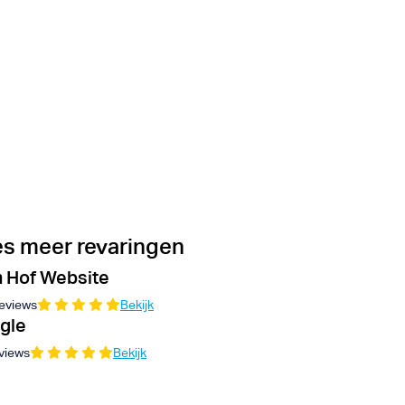
s meer revaringen
 Hof Website
eviews
Bekijk
gle
views
Bekijk