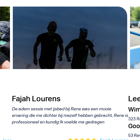
 Me
Wim Hof
les
Fundamentals
Fajah Lourens
Lee
Wim
De adem sessie met ijsbad bij Rene was een mooie
ervaring die me dichter bij mezelf hebben gebracht, Rene is
323 R
professioneel en kundig Ik voelde me gedragen
Goo
53 Re