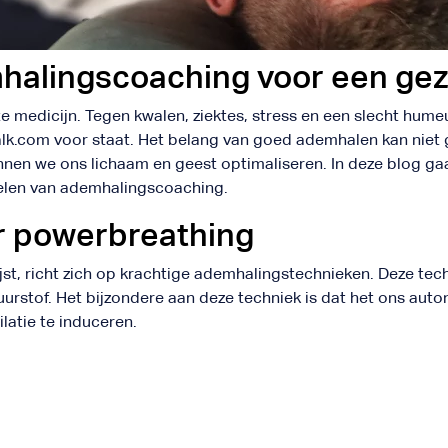
halingscoaching voor een ge
 medicijn. Tegen kwalen, ziektes, stress en een slecht humeu
alk.com voor staat. Het belang van goed ademhalen kan nie
nen we ons lichaam en geest optimaliseren. In deze blog gaa
rdelen van ademhalingscoaching.
r powerbreathing
st, richt zich op krachtige ademhalingstechnieken. Deze tec
uurstof. Het bijzondere aan deze techniek is dat het ons au
latie te induceren.