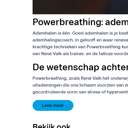
Powerbreathing: adem
Ademhalen is één. Goed ademhalen is je beste
ademhalingscoach, in gelooft en waar renev
krachtige technieken van Powerbreathing kun
van René Valk als trainer, en de talloze voo
De wetenschap achte
Powerbreathing, zoals René Valk het onderwij
uitademingen die ons lichaam voorzien van z
gecontroleerde vorm van stress of hyperventi
Lees meer
Bekijk ook