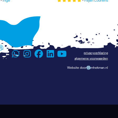
-
Inge
-
Fajah Lourens
+31 6 116 075 96
Renévalk.com
info@renevalk.com
KVK: 74539035
Lees het verhaal van René
BTW: NL002069134B24
privacyverklaring
algemene voorwaarden
Website door
mhekman.nl