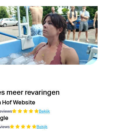
s meer revaringen
 Hof Website
eviews
Bekijk
gle
views
Bekijk