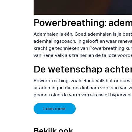
Powerbreathing: adem
Ademhalen is één. Goed ademhalen is je beste
ademhalingscoach, in gelooft en waar renev
krachtige technieken van Powerbreathing kun
van René Valk als trainer, en de talloze voo
De wetenschap achte
Powerbreathing, zoals René Valk het onderwij
uitademingen die ons lichaam voorzien van z
gecontroleerde vorm van stress of hyperventi
Lees meer
Bekijk ook