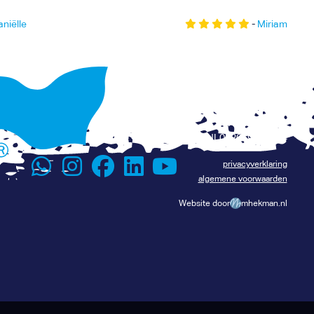
niëlle
-
Miriam
+31 6 116 075 96
Renévalk.com
info@renevalk.com
KVK: 74539035
Lees het verhaal van René
BTW: NL002069134B24
privacyverklaring
algemene voorwaarden
Website door
mhekman.nl