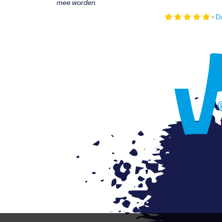
mee worden.
-
Da