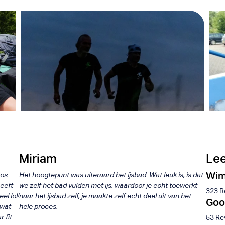
 Me
Wim Hof
les
Fundamentals
Miriam
Lee
Wim
oos
Het hoogtepunt was uiteraard het ijsbad. Wat leuk is, is dat
eeft
we zelf het bad vulden met ijs, waardoor je echt toewerkt
323 R
el lol!
naar het ijsbad zelf, je maakte zelf echt deel uit van het
Goo
 wat
hele proces.
r fit
53 Re