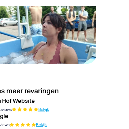
s meer revaringen
 Hof Website
eviews
Bekijk
gle
views
Bekijk