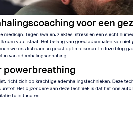
halingscoaching voor een ge
 medicijn. Tegen kwalen, ziektes, stress en een slecht humeu
alk.com voor staat. Het belang van goed ademhalen kan nie
nen we ons lichaam en geest optimaliseren. In deze blog gaa
rdelen van ademhalingscoaching.
r powerbreathing
st, richt zich op krachtige ademhalingstechnieken. Deze tec
uurstof. Het bijzondere aan deze techniek is dat het ons au
latie te induceren.