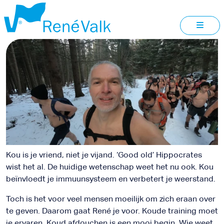
WINTERWANDELING
Kou is je vriend, niet je vijand. ‘Good old’ Hippocrates
wist het al. De huidige wetenschap weet het nu ook. Kou
beïnvloedt je immuunsysteem en verbetert je weerstand.
Toch is het voor veel mensen moeilijk om zich eraan over
te geven. Daarom gaat René je voor. Koude training moet
je ervaren. Koud afdouchen is een mooi begin. Wie weet