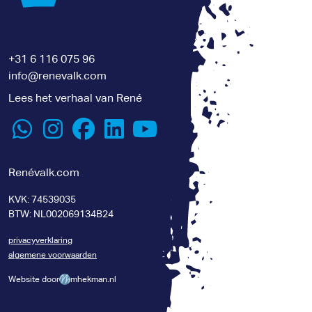
+31 6 116 075 96
info@renevalk.com
Lees het verhaal van René
Renévalk.com
KVK: 74539035
BTW: NL002069134B24
privacyverklaring
algemene voorwaarden
Website door
mhekman.nl