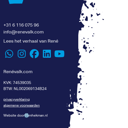
+31 6 116 075 96
info@renevalk.com
Lees het verhaal van René
Renévalk.com
KVK: 74539035
BTW: NL002069134B24
privacyverklaring
algemene voorwaarden
Website door
mhekman.nl