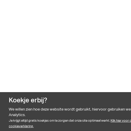
Koekje erbij?
We willen zien hoe deze website wordt gebruikt, hiervoor gebruiken w
Analytics.
Je krijgt altijd gratis koekjes om te zorgen dat onze site optimaal werkt.
Klik hier voor
cookieverklaring.