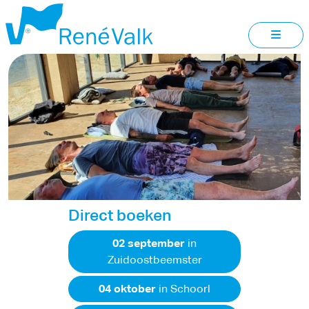
STRESSMANAGEMENT
Direct boeken
02 september
in
Zuidoostbeemster
04 oktober
in Schoorl