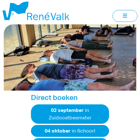
STRESSMANAGEMENT
URSEM
Direct boeken
02 september
in
Zuidoostbeemster
04 oktober
in Schoorl