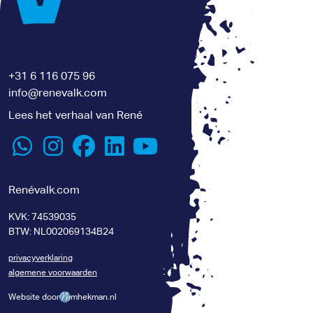
+31 6 116 075 96
info@renevalk.com
Lees het verhaal van René
Renévalk.com
KVK: 74539035
BTW: NL002069134B24
privacyverklaring
algemene voorwaarden
Website door
mhekman.nl