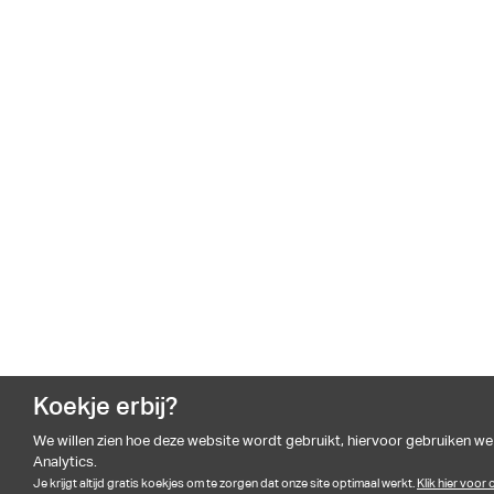
Koekje erbij?
We willen zien hoe deze website wordt gebruikt, hiervoor gebruiken w
Analytics.
Je krijgt altijd gratis koekjes om te zorgen dat onze site optimaal werkt.
Klik hier voor