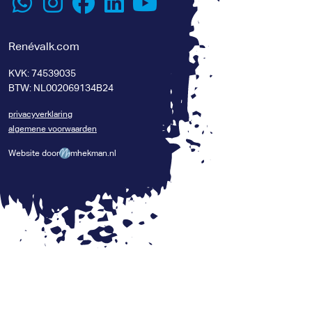
Renévalk.com
KVK: 74539035
BTW: NL002069134B24
privacyverklaring
algemene voorwaarden
Website door
mhekman.nl