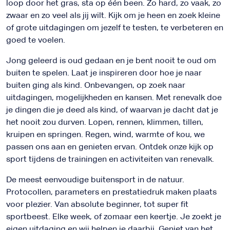
loop door het gras, sta op één been. Zo hard, zo vaak, zo
zwaar en zo veel als jij wilt. Kijk om je heen en zoek kleine
of grote uitdagingen om jezelf te testen, te verbeteren en
goed te voelen.
Jong geleerd is oud gedaan en je bent nooit te oud om
buiten te spelen. Laat je inspireren door hoe je naar
buiten ging als kind. Onbevangen, op zoek naar
uitdagingen, mogelijkheden en kansen. Met renevalk doe
je dingen die je deed als kind, of waarvan je dacht dat je
het nooit zou durven. Lopen, rennen, klimmen, tillen,
kruipen en springen. Regen, wind, warmte of kou, we
passen ons aan en genieten ervan. Ontdek onze kijk op
sport tijdens de trainingen en activiteiten van renevalk.
De meest eenvoudige buitensport in de natuur.
Protocollen, parameters en prestatiedruk maken plaats
voor plezier. Van absolute beginner, tot super fit
sportbeest. Elke week, of zomaar een keertje. Je zoekt je
eigen uitdaging en wij helpen je daarbij. Geniet van het