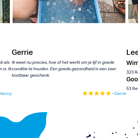
bak
Wim Hof
nce
Groepstraining
Gerrie
Lee
Wim
b als
Ik weet nu precies, hoe of het werkt om je lijf in goede
is. Ik
conditie te houden. Een goede gezondheid is een zeer
323 R
kostbaar geschenk.
Goo
53 Re
Nancy
-
Gerrie
+31 6 116 075 96
Renévalk.com
info@renevalk.com
KVK: 74539035