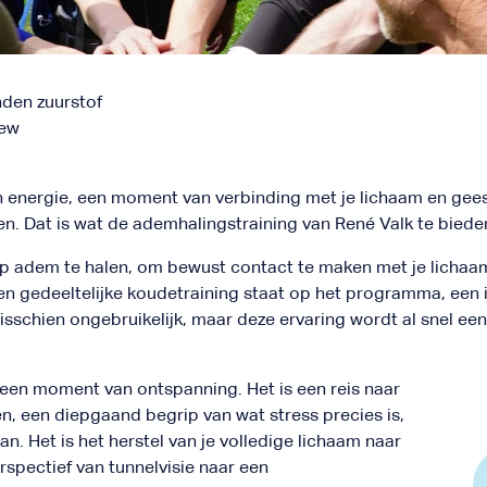
den zuurstof
iew
n energie, een moment van verbinding met je lichaam en geest
. Dat is wat de ademhalingstraining van René Valk te bieden h
p adem te halen, om bewust contact te maken met je lichaam
n gedeeltelijke koudetraining staat op het programma, een 
misschien ongebruikelijk, maar deze ervaring wordt al snel e
n een moment van ontspanning. Het is een reis naar
n, een diepgaand begrip van wat stress precies is,
n. Het is het herstel van je volledige lichaam naar
erspectief van tunnelvisie naar een