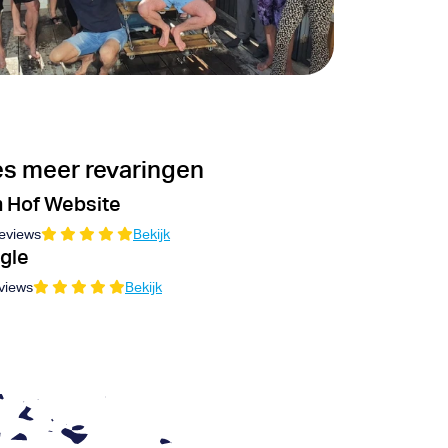
s meer revaringen
 Hof Website
eviews
Bekijk
gle
views
Bekijk