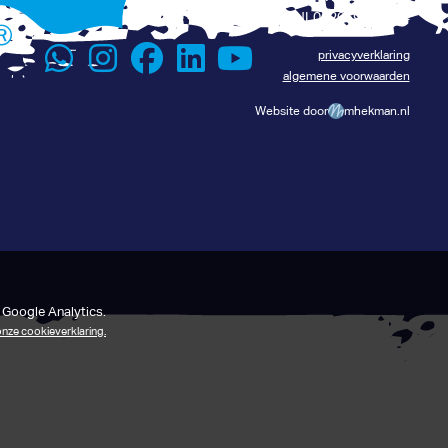
Lees het verhaal van René
BTW: NL002069134B24
privacyverklaring
algemene voorwaarden
Website door
mhekman.nl
 Google Analytics.
 onze cookieverklaring.