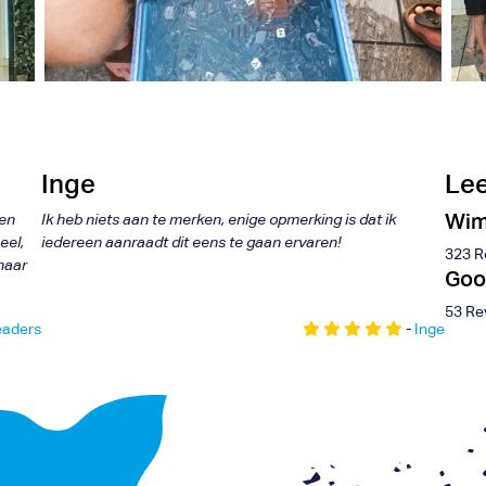
bak
Wim Hof
nce
Groepstraining
Inge
Lee
Wim
een
Ik heb niets aan te merken, enige opmerking is dat ik
eel,
iedereen aanraadt dit eens te gaan ervaren!
323 R
/haar
Goo
53 Re
eaders
-
Inge
+31 6 116 075 96
Renévalk.com
info@renevalk.com
KVK: 74539035