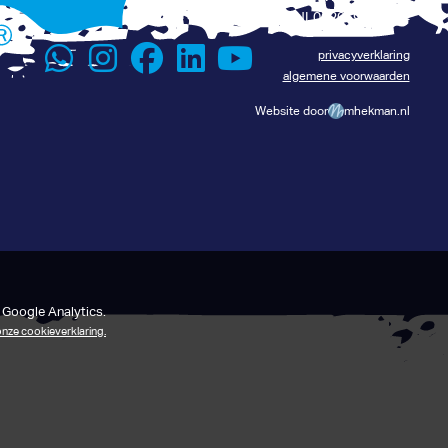
Lees het verhaal van René
BTW: NL002069134B24
privacyverklaring
algemene voorwaarden
Website door
mhekman.nl
 Google Analytics.
 onze cookieverklaring.