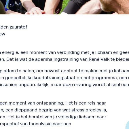
den zuurstof
iew
n energie, een moment van verbinding met je lichaam en geest
. Dat is wat de ademhalingstraining van René Valk te bieden h
p adem te halen, om bewust contact te maken met je lichaam
n gedeeltelijke koudetraining staat op het programma, een 
misschien ongebruikelijk, maar deze ervaring wordt al snel e
n een moment van ontspanning. Het is een reis naar
n, een diepgaand begrip van wat stress precies is,
n. Het is het herstel van je volledige lichaam naar
erspectief van tunnelvisie naar een