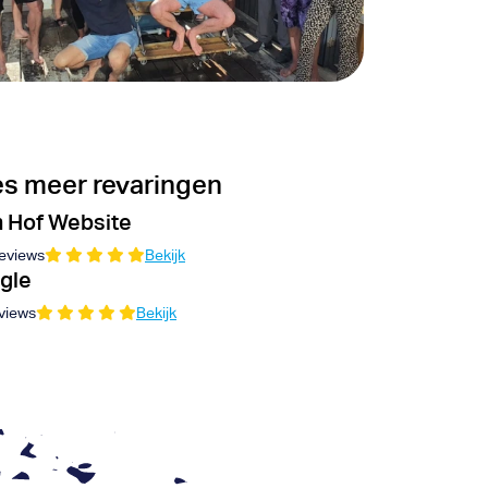
s meer revaringen
 Hof Website
eviews
Bekijk
gle
views
Bekijk